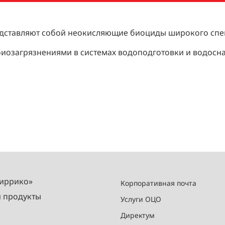
дставляют собой неокисляющие биоциды широкого спек
биозагрязнениями в системах водоподготовки и водосн
Миррико»
Корпоративная почта
и продукты
Услуги ОЦО
Директум