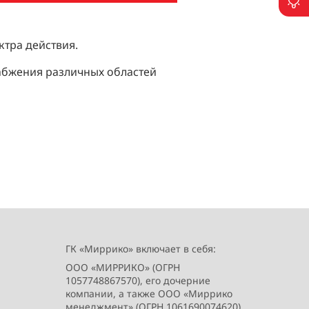
П
тра действия.
абжения различных областей
ГК «Миррико» включает в себя:
ООО «МИРРИКО» (ОГРН
1057748867570), его дочерние
компании, а также ООО «Миррико
менеджмент» (ОГРН 1061690074620),