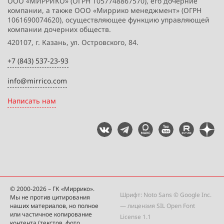
ООО «МИРРИКО» (ОГРН 1057748867570), его дочерние
компании, а также ООО «Миррико менеджмент» (ОГРН
1061690074620), осуществляющее функцию управляющей
компании дочерних обществ.
420107, г. Казань, ул. Островского, 84.
+7 (843) 537-23-93
info@mirrico.com
Написать нам
© 2000-2026 – ГК «Миррико».
Шрифт: Noto Sans © Google Inc.
Мы не против цитирования
наших материалов, но полное
— лицензия
SIL Open Font
или частичное копирование
License 1.1
контента (текстов, фото,