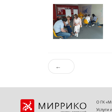
←
О ГК «
Услуги 