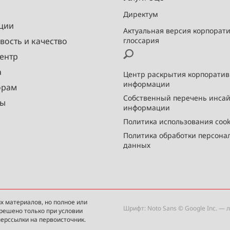
Директум
ции
Актуальная версия корпорат
вость и качество
глоссария
ентр
а
Центр раскрытия корпорати
информации
орам
Собственный перечень инса
ты
информации
Политика использования cook
Политика обработки персона
данных
х материалов, но полное или
Шрифт: Noto Sans © Google Inc. —
зрешено только при условии
перссылки на первоисточник.