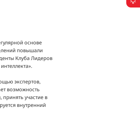
П
егулярной основе
делений повышали
иденты Клуба Лидеров
 интеллекта».
ощью экспертов,
ает возможность
 принять участие в
руется внутренний