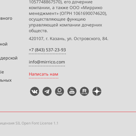
1057748867570), его дочерние
компании, а также ООО «Миррико
менеджмент» (ОГРН 1061690074620),
ивного
осуществляющее функцию
управляющей компании дочерних
обществ.
420107, г. Казань, ул. Островского, 84.
вной
+7 (843) 537-23-93
йдерской
info@mirrico.com
ie
Написать нам
льных
 лицензия
SIL Open Font License 1.1