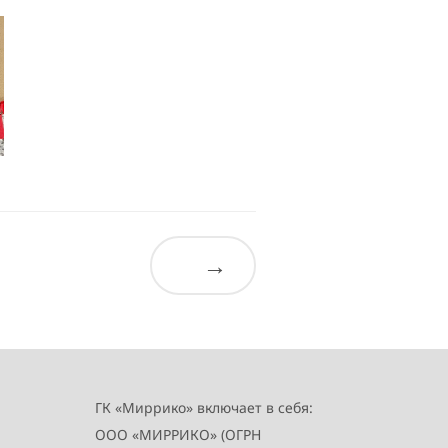
→
ГК «Миррико» включает в себя:
ООО «МИРРИКО» (ОГРН