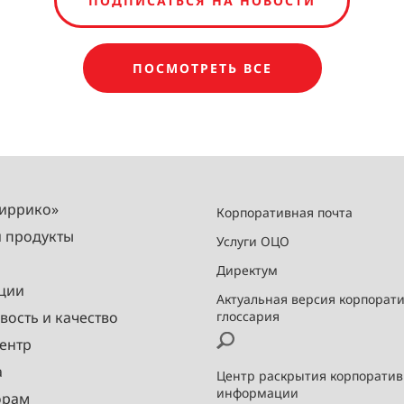
ПОДПИСАТЬСЯ НА НОВОСТИ
ПОСМОТРЕТЬ ВСЕ
Миррико»
Корпоративная почта
и продукты
Услуги ОЦО
Директум
ции
Актуальная версия корпорат
вость и качество
глоссария
ентр
а
Центр раскрытия корпорати
информации
орам