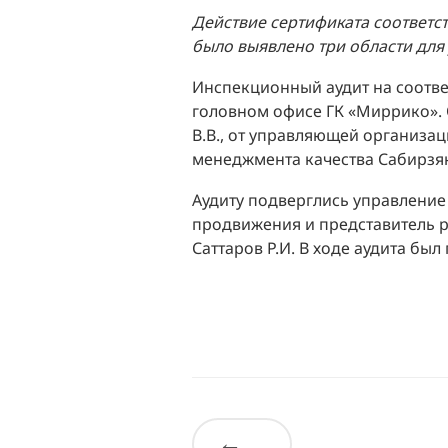
Действие сертификата соответс
было выявлено три области для
Инспекционный аудит на соотве
головном офисе ГК «Миррико». 
В.В., от управляющей организа
менеджмента качества Сабирзян
Аудиту подверглись управление 
продвижения и представитель р
Саттаров Р.И. В ходе аудита бы
←