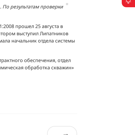
П
. По результатам проверки
:2008 прошел 25 августа в
дитором выступил Липатников
мала начальник отдела системы
нтрактного обеспечения, отдел
имическая обработка скважин»
→