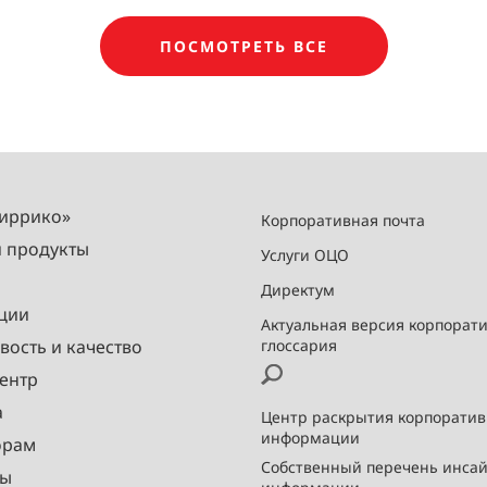
ПОСМОТРЕТЬ ВСЕ
Миррико»
Корпоративная почта
и продукты
Услуги ОЦО
Директум
ции
Актуальная версия корпорат
вость и качество
глоссария
ентр
а
Центр раскрытия корпорати
информации
орам
Собственный перечень инса
ты