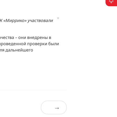
П
ГК «Миррико» участвовали
чества – они внедрены в
 проведенной проверки были
для дальнейшего
→