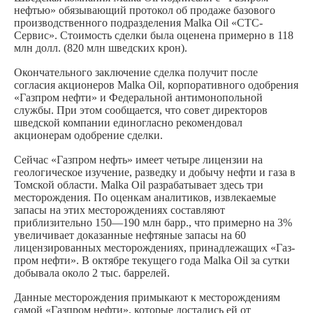
нефтью» обязывающий протокол об продаже базового
производственного подразделения Malka Oil «СТС-
Сервис». Стоимость сделки была оценена примерно в 118
млн долл. (820 млн шведских крон).
Окончательного заключение сделка получит после
согласия акционеров Malka Oil, корпоративного одобрения
«Газпром нефти» и Федеральной антимонопольной
службы. При этом сообщается, что совет директоров
шведской компании единогласно рекомендовал
акционерам одобрение сделки.
Сейчас «Газпром нефть» имеет четыре лицензии на
геологическое изучение, разведку и добычу нефти и газа в
Томской области. Malka Oil разрабатывает здесь три
месторождения. По оценкам аналитиков, извлекаемые
запасы на этих месторождениях составляют
приблизительно 150—190 млн барр., что примерно на 3%
увеличивает доказанные нефтяные запасы на 60
лицензированных месторождениях, принадлежащих «Газ­
пром нефти». В октябре текущего года Malka Oil за сутки
добывала около 2 тыс. баррелей.
Данные месторождения примыкают к месторождениям
самой «Газпром нефти», которые достались ей от