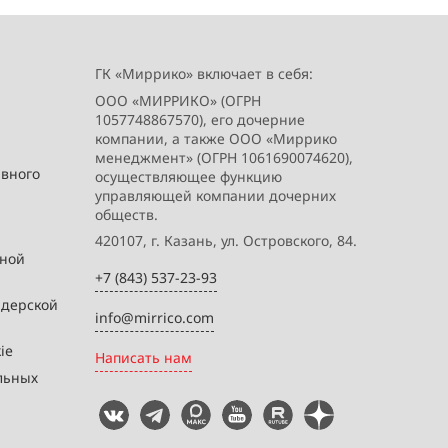
ГК «Миррико» включает в себя:
ООО «МИРРИКО» (ОГРН
1057748867570), его дочерние
компании, а также ООО «Миррико
менеджмент» (ОГРН 1061690074620),
ивного
осуществляющее функцию
управляющей компании дочерних
обществ.
420107, г. Казань, ул. Островского, 84.
вной
+7 (843) 537-23-93
йдерской
info@mirrico.com
ie
Написать нам
льных