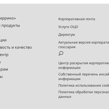
Миррико»
Корпоративная почта
и продукты
Услуги ОЦО
Директум
ции
Актуальная версия корпорат
вость и качество
глоссария
ентр
а
Центр раскрытия корпорати
информации
орам
Собственный перечень инса
ты
информации
Политика использования cook
Политика обработки персона
данных