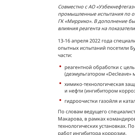
Совместно с АО «Узбекнефтега
промышленные испытания по оц
ГК «Миррико». В дополнение бы
влияния реагента на показатели
13-16 апреля 2022 года специа
опытных испытаний посетили Б
части:
реагентной обработки с цел
(деэмульгатором «Decleave» 
химико-технологическая защ
и нефти (ингибитором корроз
гидроочистки газойля и ката
По словам ведущего специалист
Макарова, в рамках командиро
технологических установках. П
работ ингибитора коррозии.