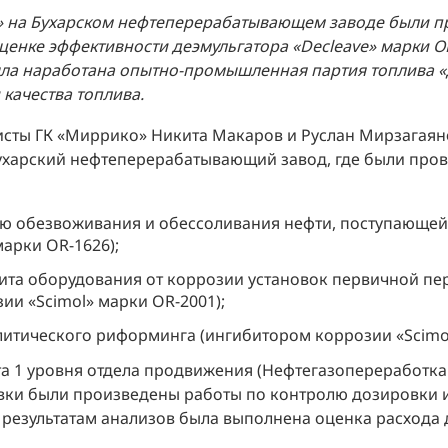
з» на Бухарском нефтеперерабатывающем заводе были п
енке эффективности деэмульгатора «Decleave» марки O
ла наработана опытно-промышленная партия топлива «
 качества топлива.
листы ГК «Миррико» Никита Макаров и Руслан Мирзагаян
ухарский нефтеперерабатывающий завод, где были про
ью обезвоживания и обессоливания нефти, поступающей 
марки OR-1626);
ита оборудования от коррозии установок первичной пе
ии «Scimol» марки OR-2001);
литического риформинга (ингибитором коррозии «Scimol
а 1 уровня отдела продвижения (Нефтегазопереработка
вки были произведены работы по контролю дозировки и
о результатам анализов была выполнена оценка расхода