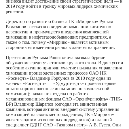
бизнеса видит достижение своей стратегической цели — к
2019 году войти в тройку мировых лидеров химических
решений.
Директор по развитию бизнеса ГК «Миррико» Рустам
Рамазанов рассказал о видении компании касательно
перспектив и преимуществ внедрения комплексной
химизации в нефтегазодобывающих предприятиях, а
также о том, почему «Миррико» является активным
сторонником изменения рынка в данном направлении.
Презентация Рустама Рашитовича вызвала бурное
обсуждение среди участников круглого стола. В дискуссии
особенно активно приняли участие начальник управления
химизации производственных процессов ОАО НК
«Роснефть» Владимир Горбунов (в 2010 году одна из
«дочек» «Роснефти» — «Удмуртнефть» провела первые
опытно-промышленные испытания по комплексной
химизации); начальник отдела по работе с
механизированным фондом ОАО «Оренбургнефть» (ТНК-
ВР) Владимир Шарапов (сегодня эта единственная
компания, которая активно внедряет систему управления
химизацией на своих месторождениях, ГК «Миррико»
является одним из основных подрядчиков) и главный
специалист ДДНГ ОАО «Газпром нефть» А.В. Гусев. Они