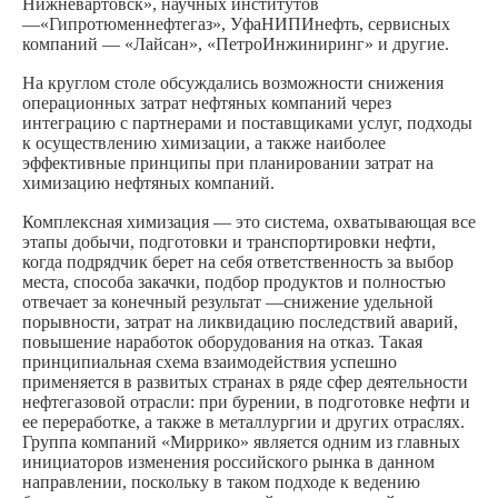
Нижневартовск», научных институтов
—«Гипротюменнефтегаз», УфаНИПИнефть, сервисных
компаний — «Лайсан», «ПетроИнжиниринг» и другие.
На круглом столе обсуждались возможности снижения
операционных затрат нефтяных компаний через
интеграцию с партнерами и поставщиками услуг, подходы
к осуществлению химизации, а также наиболее
эффективные принципы при планировании затрат на
химизацию нефтяных компаний.
Комплексная химизация — это система, охватывающая все
этапы добычи, подготовки и транспортировки нефти,
когда подрядчик берет на себя ответственность за выбор
места, способа закачки, подбор продуктов и полностью
отвечает за конечный результат —снижение удельной
порывности, затрат на ликвидацию последствий аварий,
повышение наработок оборудования на отказ. Такая
принципиальная схема взаимодействия успешно
применяется в развитых странах в ряде сфер деятельности
нефтегазовой отрасли: при бурении, в подготовке нефти и
ее переработке, а также в металлургии и других отраслях.
Группа компаний «Миррико» является одним из главных
инициаторов изменения российского рынка в данном
направлении, поскольку в таком подходе к ведению