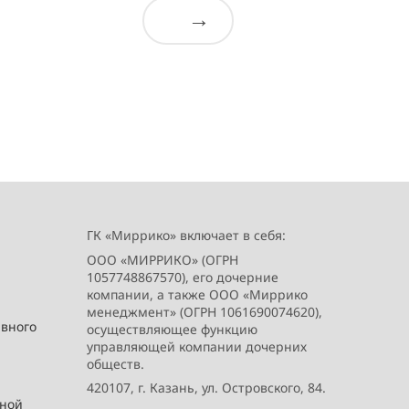
→
ГК «Миррико» включает в себя:
ООО «МИРРИКО» (ОГРН
1057748867570), его дочерние
компании, а также ООО «Миррико
менеджмент» (ОГРН 1061690074620),
ивного
осуществляющее функцию
управляющей компании дочерних
обществ.
420107, г. Казань, ул. Островского, 84.
вной