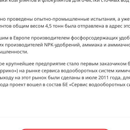
и коагулянтов и флокулянтов для очистки сточных вод
шно проведены опытно-промышленные испытания, а уже 
нтов общим весом 4,5 тонн была отправлена в адрес эт
шим в Европе производителем фосфорсодержащих удоб
щих производителей NPK-удобрений, аммиака и аммиачн
ышленности.
ное крупнейшее предприятие стало первым заказчиком 
ррико») на рынке сервиса водооборотных систем химич
ыходу на этот рынок были сделаны в июле 2011 года, д
 года проект вошел в состав БЕ «Сервис водооборотных с