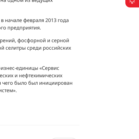
 на одном из ведущих
П
в начале февраля 2013 года
ого предприятия.
рений, фосфорной и серной
ой селитры среди российских
бизнес-единицы «Сервис
еских и нефтехимических
ля чего было был инициирован
истем».