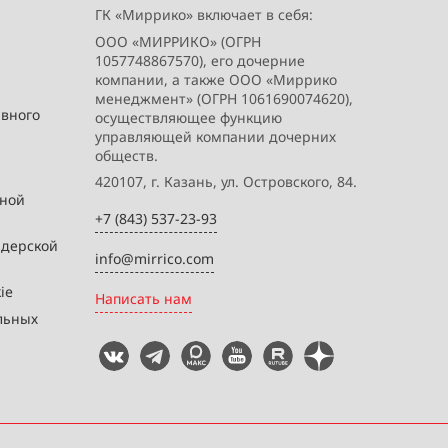
ГК «Миррико» включает в себя:
ООО «МИРРИКО» (ОГРН
1057748867570), его дочерние
компании, а также ООО «Миррико
менеджмент» (ОГРН 1061690074620),
ивного
осуществляющее функцию
управляющей компании дочерних
обществ.
420107, г. Казань, ул. Островского, 84.
вной
+7 (843) 537-23-93
йдерской
info@mirrico.com
ie
Написать нам
льных