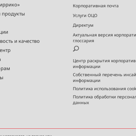
Миррико»
Корпоративная почта
и продукты
Услуги ОЦО
Директум
ции
Актуальная версия корпорат
вость и качество
глоссария
ентр
а
Центр раскрытия корпорати
информации
орам
Собственный перечень инса
ты
информации
Политика использования cook
Политика обработки персона
данных