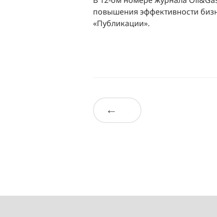
В 12-ом номере журнала Oil&Ga
повышения эффективности бизне
«Публикации».
←