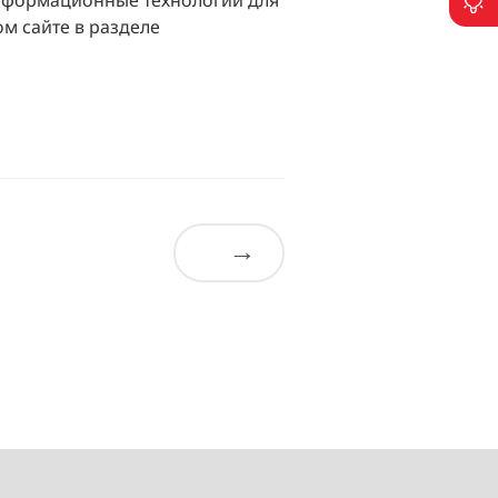
Информационные технологии для
П
м сайте в разделе
→