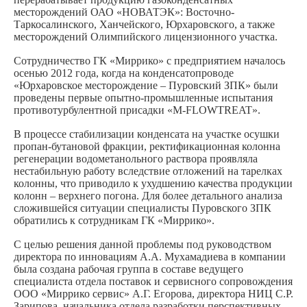
месторождений ОАО «НОВАТЭК»: Восточно-
Таркосалинского, Ханчейского, Юрхаровского, а также
месторождений Олимпийского лицензионного участка.
Сотрудничество ГК «Миррико» с предприятием началось
осенью 2012 года, когда на конденсатопроводе
«Юрхаровское месторождение – Пуровский ЗПК» были
проведены первые опытно-промышленные испытания
противотурбулентной присадки «М-FLOWTREAT».
В процессе стабилизации конденсата на участке осушки
пропан-бутановой фракции, ректификационная колонна
регенерации водометанольного раствора проявляла
нестабильную работу вследствие отложений на тарелках
колонны, что приводило к ухудшению качества продукции
колонн – верхнего погона. Для более детального анализа
сложившейся ситуации специалисты Пуровского ЗПК
обратились к сотрудникам ГК «Миррико».
С целью решения данной проблемы под руководством
директора по инновациям А.А. Мухамадиева в компании
была создана рабочая группа в составе ведущего
специалиста отдела поставок и сервисного сопровождения
ООО «Миррико сервис» А.Г. Егорова, директора НИЦ С.Р.
Зарипова, начальника отдела разработки перспективных