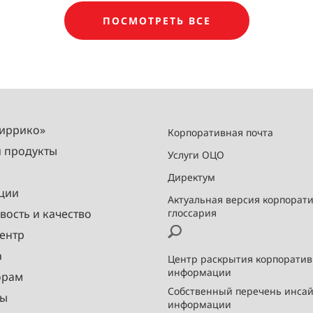
ПОСМОТРЕТЬ ВСЕ
Миррико»
Корпоративная почта
и продукты
Услуги ОЦО
Директум
ции
Актуальная версия корпорат
вость и качество
глоссария
ентр
а
Центр раскрытия корпорати
информации
орам
Собственный перечень инса
ты
информации