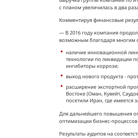
Выручка группы компаний по ит
с планом увеличилась в два раза
Комментируя финансовые резул
— В 2016 году компания продол
возможным благодаря многим ф
наличие инновационной лине
технологии по ликвидации п
ингибиторы коррози;
выход нового продукта - про
расширение экспортной про
Востоке (Оман, Кувейт, Сауд
посетили Иран, где имеется 
Для дальнейшего повышения оп
оптимизации бизнес-процессов 
Результаты аудитов на соответс