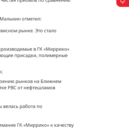
, чистая прибыль по сравнению
П
 Малыхин отметил:
висном рынке. Это стало
 производимые в ГК «Миррико»
рующие присадки, полимерные
ж;
воению рынков на Ближнем
стке РВС от нефтешламов
 велась работа по
нимание ГК «Миррико» к качеству