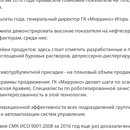
огам 2016 года превысила плановый показатель на 18%
.
ьтаты года, генеральный директор ГК «Миррико» Игорь
жила демонстрировать высокие показатели на нефтесер
акторам, среди них:
йки продуктов: здесь стоит отметить разработанные и
оглощений буровых растворов, депрессерно-дисперги
тивотурбулентной присадки - на плановый объем прода
граммы продвижения: ГК «Миррико» делает шаги по ос
овская Аравия). Специалисты по роботизированной зачи
заинтересованность в этой технологии.
ерационной эффективности всех подразделений группы
и автоматизации систем управления.
твие СМК ИСО 9001:2008 за 2016 год еще раз доказали в