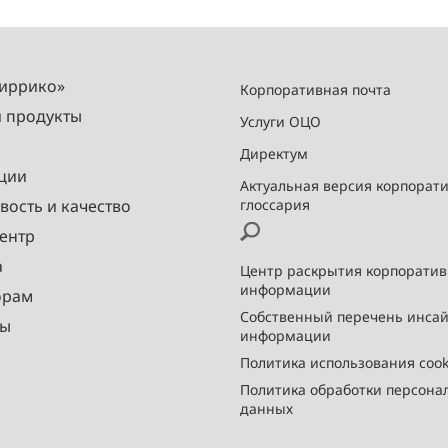
Миррико»
Корпоративная почта
и продукты
Услуги ОЦО
Директум
ции
Актуальная версия корпорат
вость и качество
глоссария
ентр
а
Центр раскрытия корпорати
информации
орам
Собственный перечень инса
ты
информации
Политика использования cook
Политика обработки персона
данных