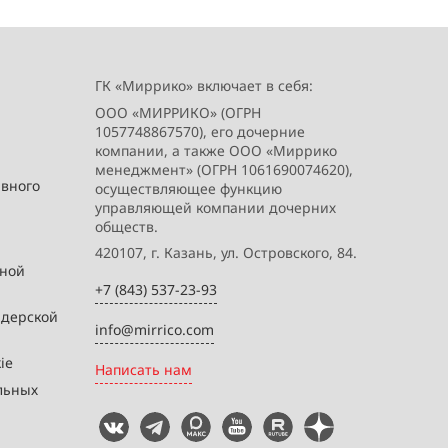
ГК «Миррико» включает в себя:
ООО «МИРРИКО» (ОГРН
1057748867570), его дочерние
компании, а также ООО «Миррико
менеджмент» (ОГРН 1061690074620),
ивного
осуществляющее функцию
управляющей компании дочерних
обществ.
420107, г. Казань, ул. Островского, 84.
вной
+7 (843) 537-23-93
йдерской
info@mirrico.com
ie
Написать нам
льных