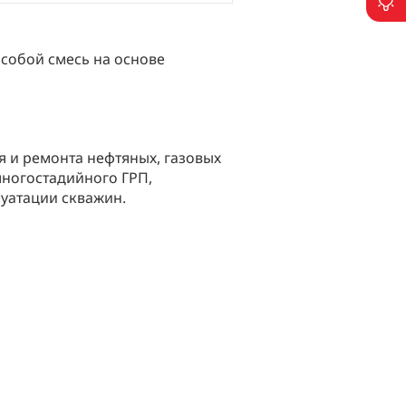
П
 собой смесь на основе
 и ремонта нефтяных, газовых
многостадийного ГРП,
уатации скважин.