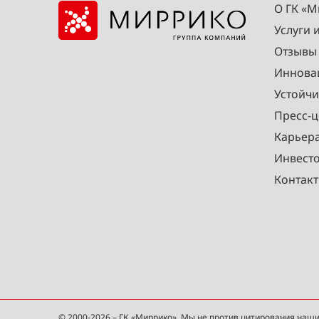
О ГК «
Услуги 
Отзывы
Иннова
Устойчи
Пресс-ц
Карьер
Инвест
Контак
© 2000-2026 – ГК «Миррико». Мы не против цитирования наши