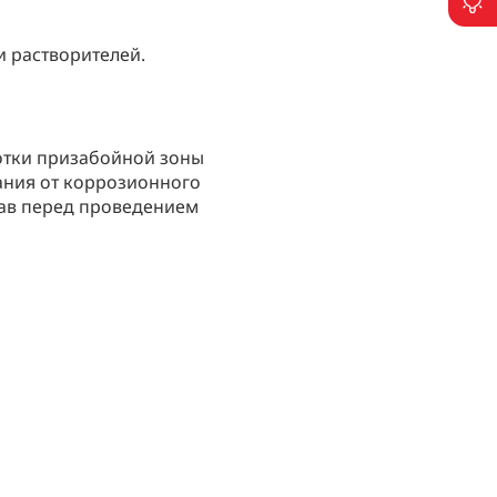
П
 растворителей.
отки призабойной зоны
ания от коррозионного
тав перед проведением