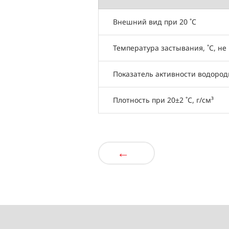
Внешний вид при 20 ˚C
Температура застывания, ˚C, н
Показатель активности водородн
Плотность при 20±2 ˚C, г/см³
←