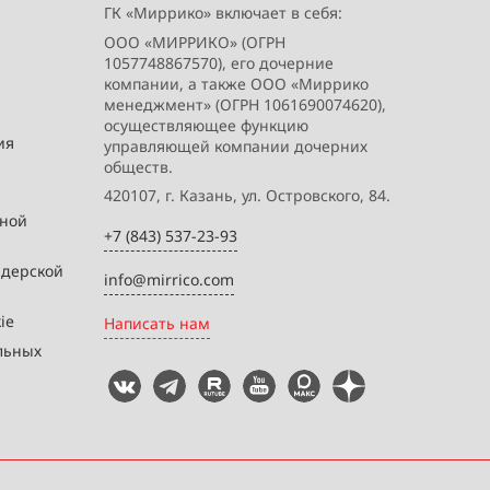
ГК «Миррико» включает в себя:
ООО «МИРРИКО» (ОГРН
1057748867570), его дочерние
компании, а также ООО «Миррико
менеджмент» (ОГРН 1061690074620),
осуществляющее функцию
ия
управляющей компании дочерних
обществ.
420107, г. Казань, ул. Островского, 84.
вной
+7 (843) 537-23-93
йдерской
info@mirrico.com
ie
Написать нам
льных