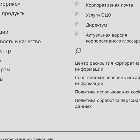
Миррико»
Корпоративная почта
и продукты
Услуги ОЦО
Директум
ции
Актуальная версия
вость и качество
корпоративного глоссар
ентр
а
Центр раскрытия корпорати
орам
информации
Собственный перечень инса
ты
информации
Политика использования cook
Политика обработки персона
данных
х материалов, но полное или