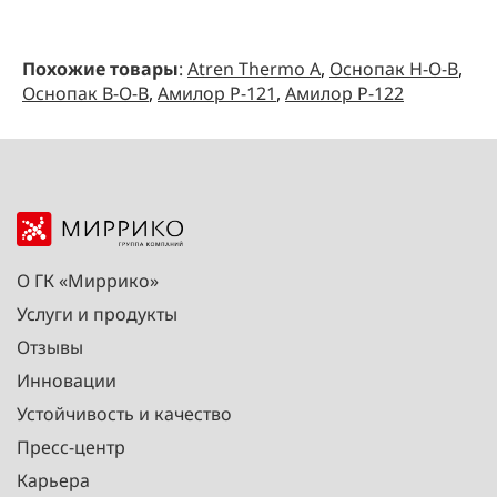
Похожие товары
:
Atren Thermo A
,
Оснопак Н-О-В
,
Оснопак В-О-В
,
Амилор Р-121
,
Амилор Р-122
О ГК «Миррико»
Услуги и продукты
Отзывы
Инновации
Устойчивость и качество
Пресс-центр
Карьера