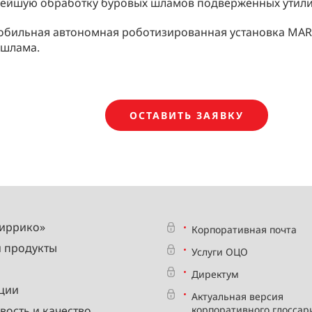
нейшую обработку буровых шламов подверженных утили
обильная автономная роботизированная установка MAR
 шлама.
ОСТАВИТЬ ЗАЯВКУ
Миррико»
Корпоративная почта
и продукты
Услуги ОЦО
Директум
ции
Актуальная версия
вость и качество
корпоративного глоссар