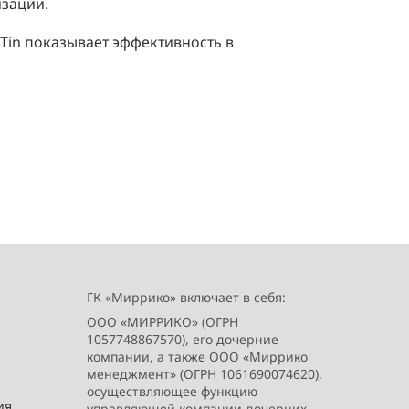
зации.
Tin
показывает эффективность в
ГК «Миррико» включает в себя:
ООО «МИРРИКО» (ОГРН
1057748867570), его дочерние
компании, а также ООО «Миррико
менеджмент» (ОГРН 1061690074620),
осуществляющее функцию
ия
управляющей компании дочерних