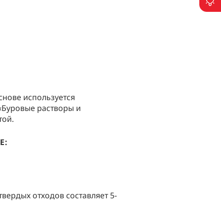
П
снове используется
«Буровые растворы и
той.
Е:
твердых отходов составляет 5-