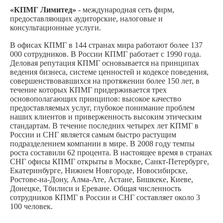
«КПМГ Лимитед»
- международная сеть фирм,
предоставляющих аудиторские, налоговые и
консультационные услуги.
В офисах КПМГ в 144 странах мира работают более 137
000 сотрудников. В России КПМГ работает c 1990 года.
Деловая репутация КПМГ основывается на принципах
ведения бизнеса, системе ценностей и кодексе поведения,
совершенствовавшихся на протяжении более 150 лет, в
течение которых КПМГ придерживается трех
основополагающих принципов: высокое качество
предоставляемых услуг, глубокое понимание проблем
наших клиентов и приверженность высоким этическим
стандартам. В течение последних четырех лет КПМГ в
России и СНГ является самым быстро растущим
подразделением компании в мире. В 2008 году темпы
роста составили 62 процента. В настоящее время в странах
СНГ офисы КПМГ открыты в Москве, Санкт-Петербурге,
Екатеринбурге, Нижнем Новгороде, Новосибирске,
Ростове-на-Дону, Алма-Ате, Астане, Бишкеке, Киеве,
Донецке, Тбилиси и Ереване. Общая численность
сотрудников КПМГ в России и СНГ составляет около 3
100 человек.